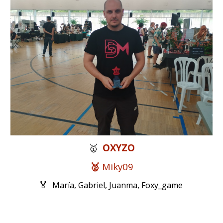
OXYZO
🥇
🥈
Miky09
🏅
María, Gabriel, Juanma, Foxy_game