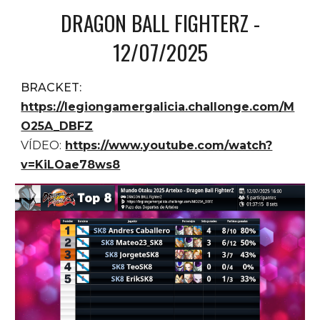
DRAGON BALL FIGHTERZ
-
12
/0
7
/202
5
BRACKET:
https://legiongamergalicia.challonge.com/M
O25A_DBFZ
VÍDEO:
https://www.youtube.com/watch?
v=KiLOae78ws8