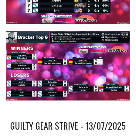
GUILTY GEAR STRIVE - 1
3
/0
7
/202
5