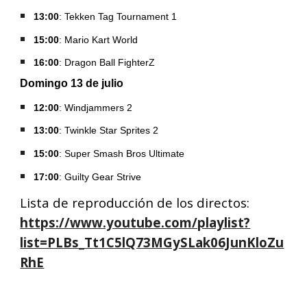
13:00
: Tekken Tag Tournament 1
15:00
: Mario Kart World
16:00
:
Dragon Ball FighterZ
Domingo
1
3
de
julio
12:00
:
Windjammers 2
13:00
: Twinkle Star Sprites 2
15:00
: Super Smash Bros Ultimate
1
7
:00
:
Guilty Gear Strive
Lista de reproducción de los directos:
https://www.youtube.com/playlist?
list=PLBs_Tt1C5lQ73MGySLak06JunKloZu
RhE