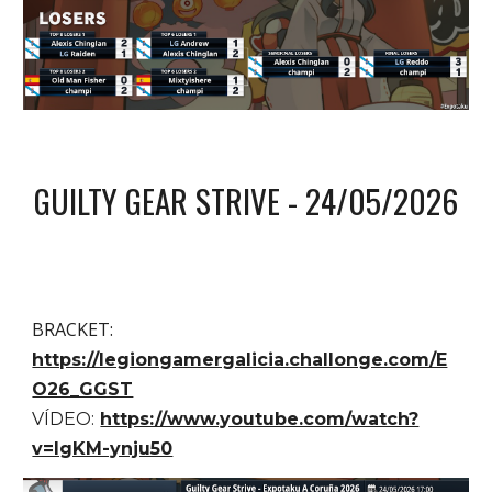
GUILTY GEAR STRIVE - 2
4
/05/202
6
BRACKET:
https://legiongamergalicia.challonge.com/E
O26_GGST
VÍDEO:
https://www.youtube.com/watch?
v=lgKM-ynju50