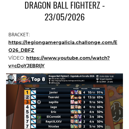
DRAGON BALL FIGHTERZ
-
2
3
/05/202
6
BRACKET:
https://legiongamergalicia.challonge.com/E
O26_DBFZ
VÍDEO:
https://www.youtube.com/watch?
v=cDoYJEBRljY