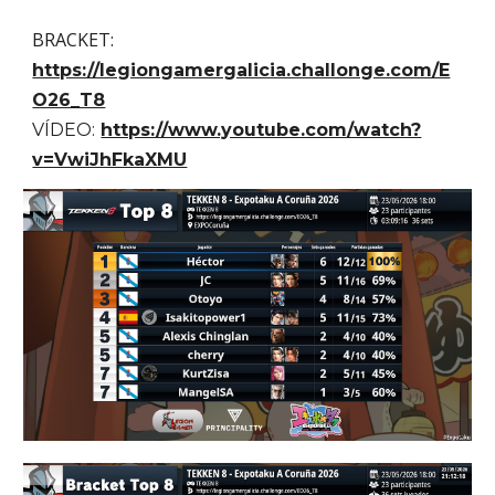
BRACKET:
https://legiongamergalicia.challonge.com/E
O26_T8
VÍDEO:
https://www.youtube.com/watch?
v=VwiJhFkaXMU