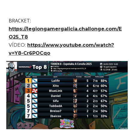
BRACKET:
https://legiongamergalicia.challonge.com/E
O25_T8
VÍDEO:
https://www.youtube.com/watch?
v=Y8-Cr6POCqo