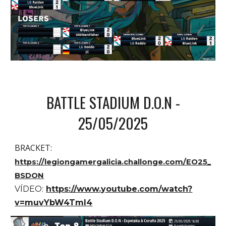
BATTLE STADIUM D.O.N
-
25/05/202
5
BRACKET:
https://legiongamergalicia.challonge.com/EO25_
BSDON
VÍDEO:
https://www.youtube.com/watch?
v=muvYbW4TmI4