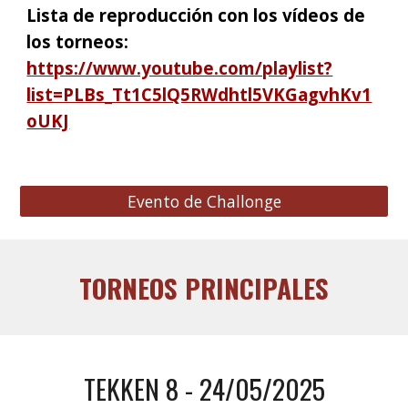
Lista de reproducción con los vídeos de
los torneos:
https://www.youtube.com/playlist?
list=PLBs_Tt1C5lQ5RWdhtl5VKGagvhKv1
oUKJ
Evento de Challonge
TORNEOS PRINCIPALES
TEKKEN 8
- 24/05/202
5