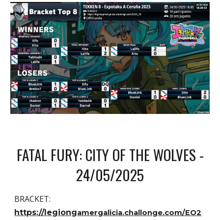
FATAL FURY: CITY OF THE WOLVES
-
24/05/20
25
BRACKET:
https://legiong
amergalicia.challonge.com/EO2